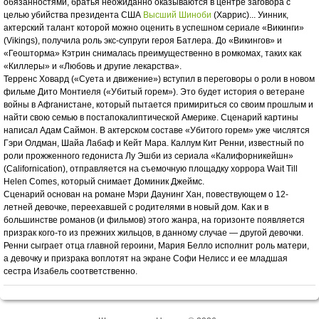
обязанностями, братья неожиданно оказываются в центре заговора с
целью убийства президента США
Высший Шиноби
(Харрис)... Уинник,
актерский талант которой можно оценить в успешном сериале «Викинги»
(Vikings), получила роль экс-супруги героя Батлера. До «Викингов» и
«Геошторма» Кэтрин снималась преимущественно в ромкомах, таких как
«Киллеры» и «Любовь и другие лекарства».
Терренс Ховард («Суета и движение») вступил в переговоры о роли в новом
фильме Дито Монтиеля («Убитый горем»). Это будет история о ветеране
войны в Афганистане, который пытается примириться со своим прошлым и
найти свою семью в постапокалиптической Америке. Сценарий картины
написал Адам Саймон. В актерском составе «Убитого горем» уже числятся
Гэри Олдман, Шайа Лабаф и Кейт Мара. Каллум Кит Ренни, известный по
роли прожженного гедониста Лу Эшби из сериала «Калифорникейшн»
(Californication), отправляется на съемочную площадку хоррора Wait Till
Helen Comes, который снимает Доминик Джеймс.
Сценарий основан на романе Мэри Даунинг Хан, повествующем о 12-
летней девочке, переехавшей с родителями в новый дом. Как и в
большинстве романов (и фильмов) этого жанра, на горизонте появляется
призрак кого-то из прежних жильцов, в данному случае — другой девочки.
Ренни сыграет отца главной героини, Мария Белло исполнит роль матери,
а девочку и призрака воплотят на экране Софи Нелисс и ее младшая
сестра Изабель соответственно.